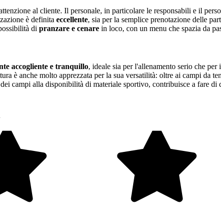
attenzione al cliente. Il personale, in particolare le responsabili e il per
zzazione è definita
eccellente
, sia per la semplice prenotazione delle part
possibilità di
pranzare e cenare
in loco, con un menu che spazia da pasti 
te accogliente e tranquillo
, ideale sia per l'allenamento serio che per
uttura è anche molto apprezzata per la sua versatilità: oltre ai campi da te
i dei campi alla disponibilità di materiale sportivo, contribuisce a fare d
i