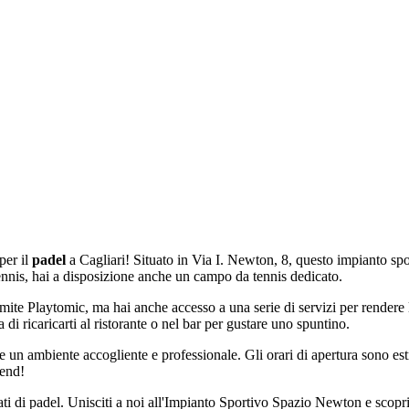
 per il
padel
a Cagliari! Situato in Via I. Newton, 8, questo impianto spor
ennis, hai a disposizione anche un campo da tennis dedicato.
te Playtomic, ma hai anche accesso a una serie di servizi per rendere l
 di ricaricarti al ristorante o nel bar per gustare uno spuntino.
 offre un ambiente accogliente e professionale. Gli orari di apertura sono 
kend!
i di padel. Unisciti a noi all'Impianto Sportivo Spazio Newton e scopri il 