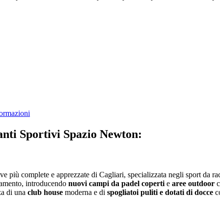
formazioni
anti Sportivi Spazio Newton:
e più complete e apprezzate di Cagliari, specializzata negli sport da rac
ovamento, introducendo
nuovi campi da padel coperti
e
aree outdoor
c
nza di una
club house
moderna e di
spogliatoi puliti e dotati di docce
co