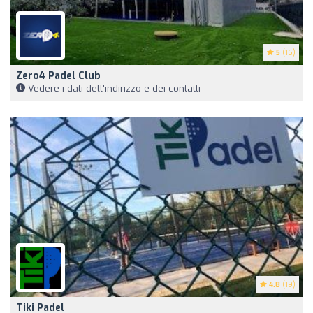
5
(16)
Zero4 Padel Club
Vedere i dati dell'indirizzo e dei contatti
4.8
(19)
Tiki Padel