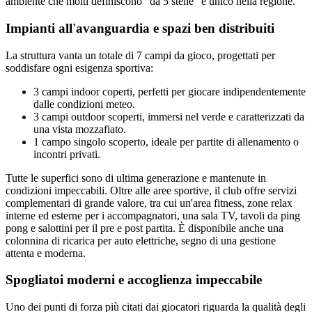
ambiente che molti definiscono "da 5 stelle" e unico nella regione.
Impianti all'avanguardia e spazi ben distribuiti
La struttura vanta un totale di 7 campi da gioco, progettati per
soddisfare ogni esigenza sportiva:
3 campi indoor coperti, perfetti per giocare indipendentemente
dalle condizioni meteo.
3 campi outdoor scoperti, immersi nel verde e caratterizzati da
una vista mozzafiato.
1 campo singolo scoperto, ideale per partite di allenamento o
incontri privati.
Tutte le superfici sono di ultima generazione e mantenute in
condizioni impeccabili. Oltre alle aree sportive, il club offre servizi
complementari di grande valore, tra cui un'area fitness, zone relax
interne ed esterne per i accompagnatori, una sala TV, tavoli da ping
pong e salottini per il pre e post partita. È disponibile anche una
colonnina di ricarica per auto elettriche, segno di una gestione
attenta e moderna.
Spogliatoi moderni e accoglienza impeccabile
Uno dei punti di forza più citati dai giocatori riguarda la qualità degli