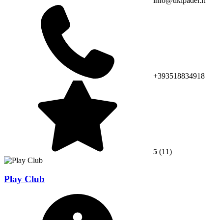
info@tikipadel.it
+393518834918
5
(11)
Play Club