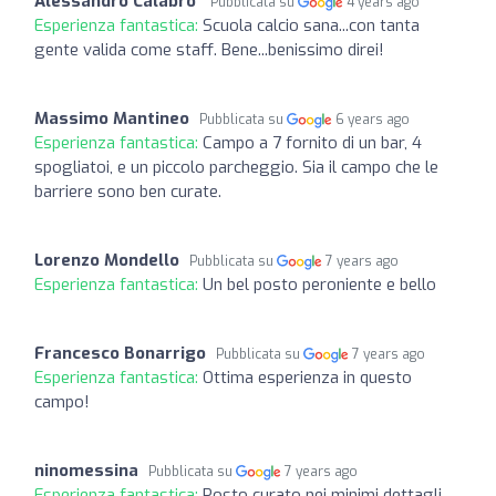
Alessandro Calabro'
Pubblicata su
4 years ago
Esperienza fantastica:
Scuola calcio sana...con tanta
gente valida come staff. Bene...benissimo direi!
Massimo Mantineo
Pubblicata su
6 years ago
Esperienza fantastica:
Campo a 7 fornito di un bar, 4
spogliatoi, e un piccolo parcheggio. Sia il campo che le
barriere sono ben curate.
Lorenzo Mondello
Pubblicata su
7 years ago
Esperienza fantastica:
Un bel posto peroniente e bello
Francesco Bonarrigo
Pubblicata su
7 years ago
Esperienza fantastica:
Ottima esperienza in questo
campo!
ninomessina
Pubblicata su
7 years ago
Esperienza fantastica:
Posto curato nei minimi dettagli,