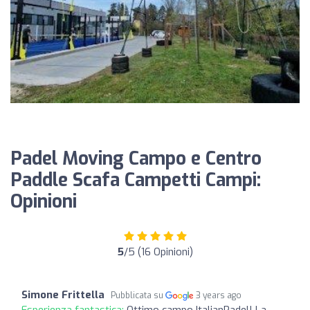
Padel Moving Campo e Centro
Paddle Scafa Campetti Campi:
Opinioni
5
/5 (16 Opinioni)
Simone Frittella
Pubblicata su
3 years ago
Esperienza fantastica:
Ottimo campo ItalianPadel! La