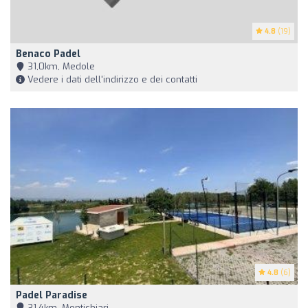
4.8
(19)
Benaco Padel
31,0km, Medole
Vedere i dati dell'indirizzo e dei contatti
4.8
(6)
Padel Paradise
31,4km, Montichiari