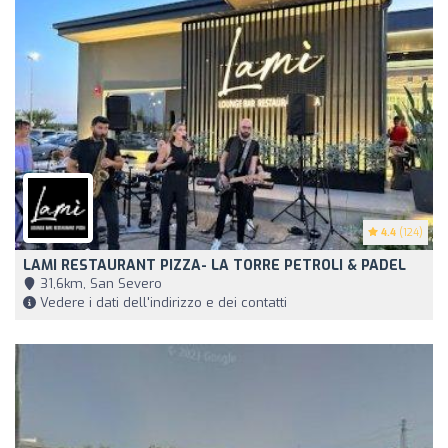
4.4
(124)
LAMI RESTAURANT PIZZA- LA TORRE PETROLI & PADEL
31,6km, San Severo
Vedere i dati dell'indirizzo e dei contatti