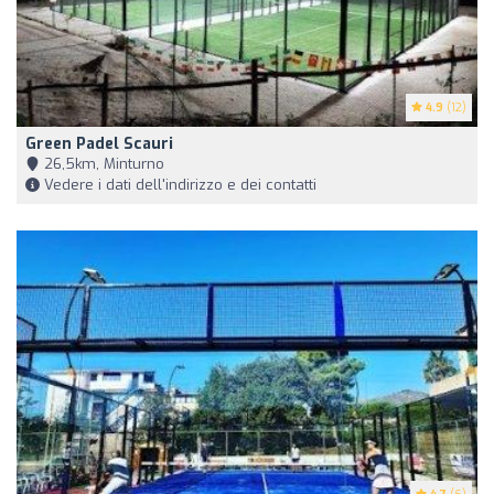
4.9
(12)
Green Padel Scauri
26,5km, Minturno
Vedere i dati dell'indirizzo e dei contatti