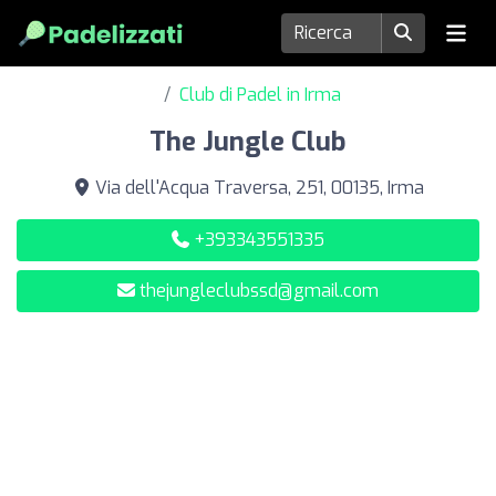
Club di Padel in Irma
The Jungle Club
Via dell'Acqua Traversa, 251, 00135, Irma
+393343551335
thejungleclubssd@gmail.com