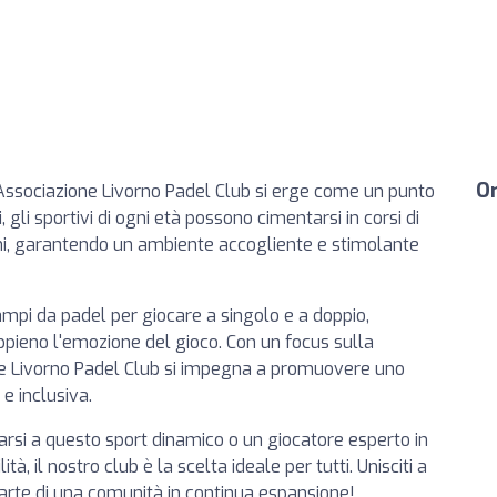
Or
l'Associazione Livorno Padel Club si erge come un punto
, gli sportivi di ogni età possono cimentarsi in corsi di
ini, garantendo un ambiente accogliente e stimolante
campi da padel per giocare a singolo e a doppio,
ppieno l'emozione del gioco. Con un focus sulla
one Livorno Padel Club si impegna a promuovere uno
 e inclusiva.
narsi a questo sport dinamico o un giocatore esperto in
à, il nostro club è la scelta ideale per tutti. Unisciti a
parte di una comunità in continua espansione!