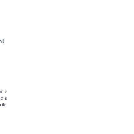
ni)
r, è
io e
cile