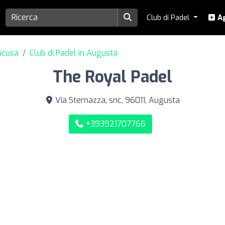
Club di Padel
Ag
racusa
Club di Padel in Augusta
The Royal Padel
Via Sternazza, snc, 96011, Augusta
+393921707766