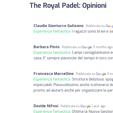
The Royal Padel: Opinioni
Claudio Gianturco Gulisano
Pubblicata su
Esperienza fantastica:
I ragazzi sono bravi e s
Barbara Pinto
Pubblicata su
11 months ago
Esperienza fantastica:
Campi consigliatissimi ed
casa. E’ sempre piacevole del tempo in loro co
Francesca Marcellino
Pubblicata su
11 
Esperienza fantastica:
Struttura deliziosa, spog
impeccabili. Piacevolissimo anche trattenersi d
pronto ad aiutarti anche per organizzare le par
Davide Nifosi
Pubblicata su
1 year ago
Esperienza fantastica:
Ottima la Nuova Gestion