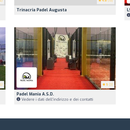
2)
4.8
(13)
Trinacria Padel Augusta
L
6)
5
(3)
Padel Mania A.S.D.
Vedere i dati dell'indirizzo e dei contatti