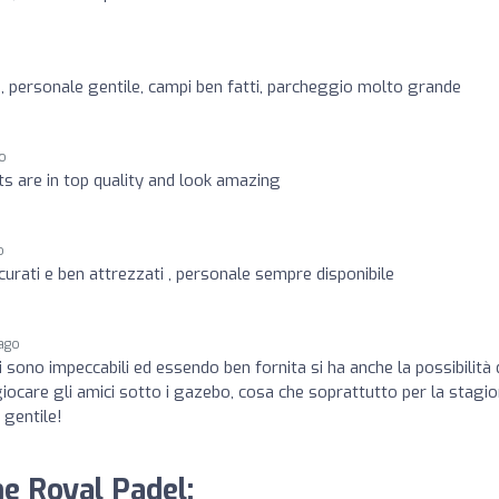
, personale gentile, campi ben fatti, parcheggio molto grande
go
ts are in top quality and look amazing
o
curati e ben attrezzati , personale sempre disponibile
 ago
 sono impeccabili ed essendo ben fornita si ha anche la possibilità 
giocare gli amici sotto i gazebo, cosa che soprattutto per la stagi
 gentile!
he Royal Padel: