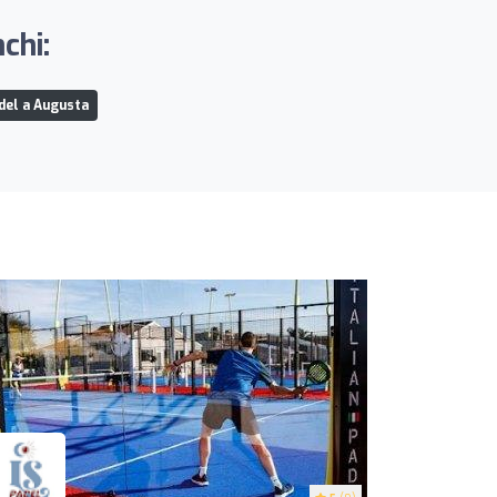
chi:
del a Augusta