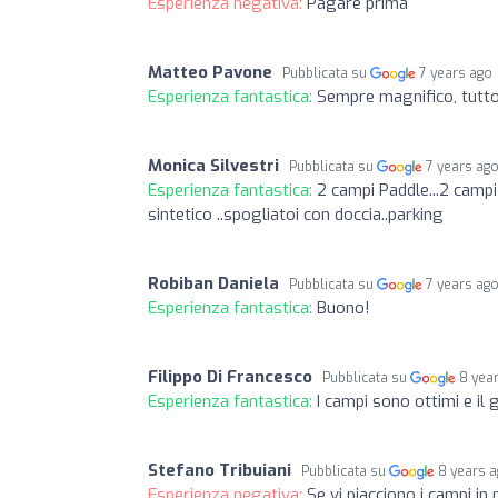
Esperienza negativa:
Pagare prima
Matteo Pavone
Pubblicata su
7 years ago
Esperienza fantastica:
Sempre magnifico, tutto
Monica Silvestri
Pubblicata su
7 years ag
Esperienza fantastica:
2 campi Paddle...2 campi 
sintetico ..spogliatoi con doccia..parking
Robiban Daniela
Pubblicata su
7 years ag
Esperienza fantastica:
Buono!
Filippo Di Francesco
Pubblicata su
8 yea
Esperienza fantastica:
I campi sono ottimi e il
Stefano Tribuiani
Pubblicata su
8 years 
Esperienza negativa:
Se vi piacciono i campi i