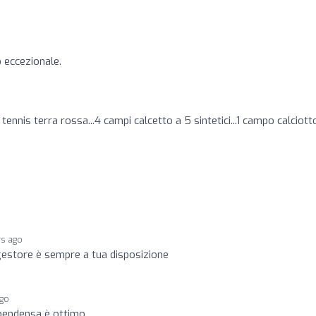
 eccezionale.
o
tennis terra rossa...4 campi calcetto a 5 sintetici...1 campo calciott
o
rs ago
 gestore è sempre a tua disposizione
ago
n pendensa è ottimo