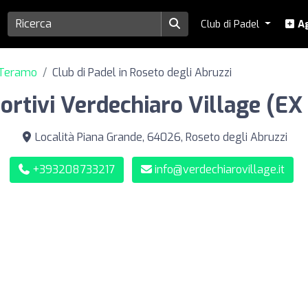
Club di Padel
Ag
- Teramo
Club di Padel in Roseto degli Abruzzi
rtivi Verdechiaro Village (EX 
Località Piana Grande, 64026, Roseto degli Abruzzi
+393208733217
info@verdechiarovillage.it