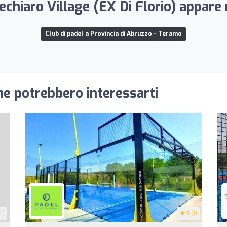
chiaro Village (EX Di Florio) appare 
Club di padel a Provincia di Abruzzo - Teramo
he potrebbero interessarti
4)
5
(1)