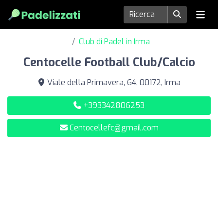
Club di Padel in Irma
Centocelle Football Club/Calcio
Viale della Primavera, 64, 00172, Irma
+393342806253
Centocellefc@gmail.com