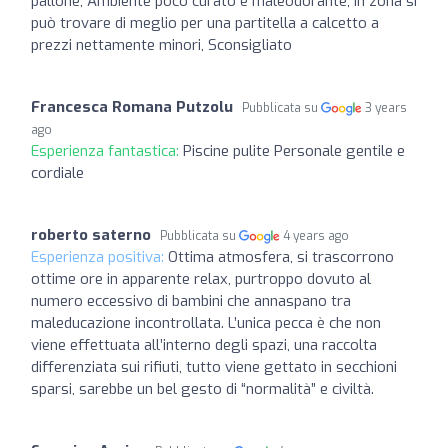
pallone, Ambiente poco curato e maleodorante, in zona si
può trovare di meglio per una partitella a calcetto a
prezzi nettamente minori, Sconsigliato
Francesca Romana Putzolu
Pubblicata su
3 years
ago
Esperienza fantastica:
Piscine pulite Personale gentile e
cordiale
roberto saterno
Pubblicata su
4 years ago
Esperienza positiva:
Ottima atmosfera, si trascorrono
ottime ore in apparente relax, purtroppo dovuto al
numero eccessivo di bambini che annaspano tra
maleducazione incontrollata. L’unica pecca è che non
viene effettuata all’interno degli spazi, una raccolta
differenziata sui rifiuti, tutto viene gettato in secchioni
sparsi, sarebbe un bel gesto di “normalità” e civiltà.