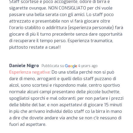
Staff scortese e poco accogliente, odore di birra e
sigarette ovunque. NON CONSIGLIATO per chi vuole
passare una bella serata con gli amici. Lo staff poco
attrezzato e presentabile non vi farà giocare oltre
l'orario stabilito o addirittura (esperienza personale) farà
giocare di più il turno precedente senza dare opportunità
di recuperare il tempo perso. Esperienza traumatica,
piuttosto restate a casa!!
Daniele Nigro
Pubblicata su
4 years ago
Esperienza negativa:
Do una stella perché non si può
dare di meno, arroganti e quelli dello staff puzzano di
alcol, sono scortesi e rispondono male, centro sportivo
normale alcuni campi presentano delle piccole buchette,
spogliatoi sporchi e mal odoranti, per non parlare i prezzi
delle bibite del bar, e non aspettatevi di giocare 15 minuti
in più che arrivano individui dello staff co la birra in mano
a dire che dovete andare via anche se non c'è nessuno di
fuori ad aspettare.