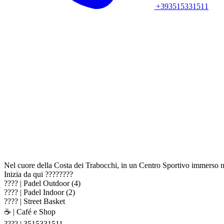
+393515331511
Nel cuore della Costa dei Trabocchi, in un Centro Sportivo immerso n
Inizia da qui ????????
???? | Padel Outdoor (4)
???? | Padel Indoor (2)
???? | Street Basket
☕️ | Café e Shop
???? | 3515331511