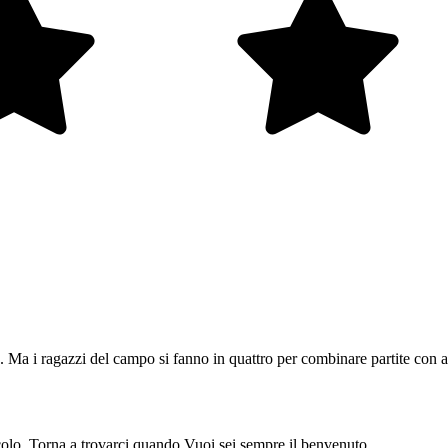
. Ma i ragazzi del campo si fanno in quattro per combinare partite con al
olo. Torna a trovarci quando Vuoi sei sempre il benvenuto