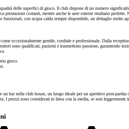
ualità delle superfici di gioco. Il club dispone di un numero significativo
cerca prestazioni costanti, mentre anche le aree esterne risultano perfet
i e funzionali, con acqua calda sempre disponibile, un dettaglio molto a
come eccezionalmente gentile, cordiale e professionale. Dalla reception ai
istruttori sono qualificati, pazienti e trasmettono passione, garantendo lez
va.
oprio gioco.
so.
e un bar nella club house, un luogo ideale per un aperitivo post-partita o
a. I prezzi sono considerati in linea con la media, se non leggermente in
ni