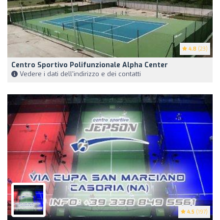
4.8
(23)
Centro Sportivo Polifunzionale Alpha Center
Vedere i dati dell'indirizzo e dei contatti
4.5
(197)