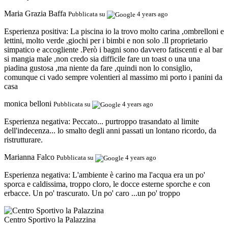
Maria Grazia Baffa
Pubblicata su
4 years ago
Esperienza positiva:
La piscina io la trovo molto carina ,ombrelloni e
lettini, molto verde ,giochi per i bimbi e non solo .Il proprietario
simpatico e accogliente .Però i bagni sono davvero fatiscenti e al bar
si mangia male ,non credo sia difficile fare un toast o una una
piadina gustosa ,ma niente da fare ,quindi non lo consiglio,
comunque ci vado sempre volentieri al massimo mi porto i panini da
casa
monica belloni
Pubblicata su
4 years ago
Esperienza negativa:
Peccato... purtroppo trasandato al limite
dell'indecenza... lo smalto degli anni passati un lontano ricordo, da
ristrutturare.
Marianna Falco
Pubblicata su
4 years ago
Esperienza negativa:
L'ambiente è carino ma l'acqua era un po'
sporca e caldissima, troppo cloro, le docce esterne sporche e con
erbacce. Un po' trascurato. Un po' caro ...un po' troppo
Centro Sportivo la Palazzina