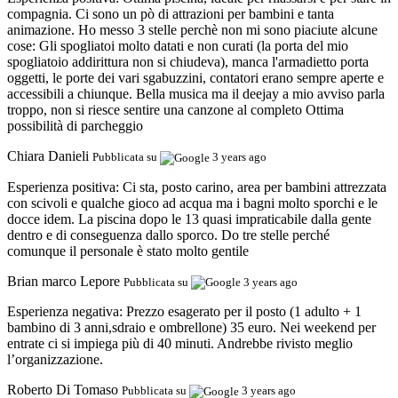
compagnia. Ci sono un pò di attrazioni per bambini e tanta
animazione. Ho messo 3 stelle perchè non mi sono piaciute alcune
cose: Gli spogliatoi molto datati e non curati (la porta del mio
spogliatoio addirittura non si chiudeva), manca l'armadietto porta
oggetti, le porte dei vari sgabuzzini, contatori erano sempre aperte e
accessibili a chiunque. Bella musica ma il deejay a mio avviso parla
troppo, non si riesce sentire una canzone al completo Ottima
possibilità di parcheggio
Chiara Danieli
Pubblicata su
3 years ago
Esperienza positiva:
Ci sta, posto carino, area per bambini attrezzata
con scivoli e qualche gioco ad acqua ma i bagni molto sporchi e le
docce idem. La piscina dopo le 13 quasi impraticabile dalla gente
dentro e di conseguenza dallo sporco. Do tre stelle perché
comunque il personale è stato molto gentile
Brian marco Lepore
Pubblicata su
3 years ago
Esperienza negativa:
Prezzo esagerato per il posto (1 adulto + 1
bambino di 3 anni,sdraio e ombrellone) 35 euro. Nei weekend per
entrate ci si impiega più di 40 minuti. Andrebbe rivisto meglio
l’organizzazione.
Roberto Di Tomaso
Pubblicata su
3 years ago