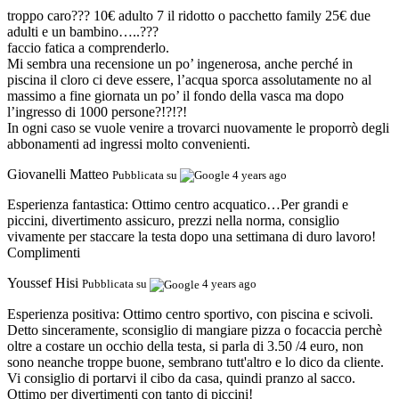
troppo caro??? 10€ adulto 7 il ridotto o pacchetto family 25€ due
adulti e un bambino…..???
faccio fatica a comprenderlo.
Mi sembra una recensione un po’ ingenerosa, anche perché in
piscina il cloro ci deve essere, l’acqua sporca assolutamente no al
massimo a fine giornata un po’ il fondo della vasca ma dopo
l’ingresso di 1000 persone?!?!?!
In ogni caso se vuole venire a trovarci nuovamente le proporrò degli
abbonamenti ad ingressi molto convenienti.
Giovanelli Matteo
Pubblicata su
4 years ago
Esperienza fantastica:
Ottimo centro acquatico…Per grandi e
piccini, divertimento assicuro, prezzi nella norma, consiglio
vivamente per staccare la testa dopo una settimana di duro lavoro!
Complimenti
Youssef Hisi
Pubblicata su
4 years ago
Esperienza positiva:
Ottimo centro sportivo, con piscina e scivoli.
Detto sinceramente, sconsiglio di mangiare pizza o focaccia perchè
oltre a costare un occhio della testa, si parla di 3.50 /4 euro, non
sono neanche troppe buone, sembrano tutt'altro e lo dico da cliente.
Vi consiglio di portarvi il cibo da casa, quindi pranzo al sacco.
Ottimo per divertimenti con tanto di piccini!