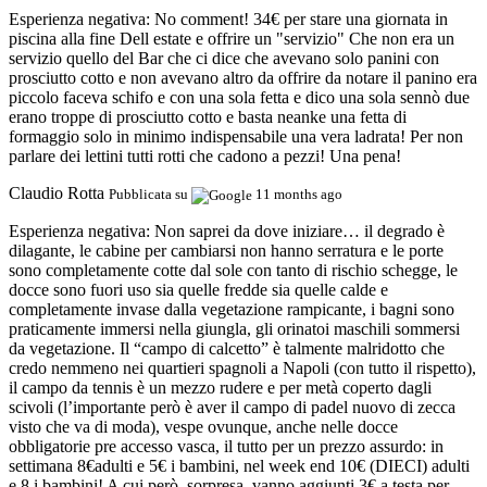
Esperienza negativa:
No comment! 34€ per stare una giornata in
piscina alla fine Dell estate e offrire un "servizio" Che non era un
servizio quello del Bar che ci dice che avevano solo panini con
prosciutto cotto e non avevano altro da offrire da notare il panino era
piccolo faceva schifo e con una sola fetta e dico una sola sennò due
erano troppe di prosciutto cotto e basta neanke una fetta di
formaggio solo in minimo indispensabile una vera ladrata! Per non
parlare dei lettini tutti rotti che cadono a pezzi! Una pena!
Claudio Rotta
Pubblicata su
11 months ago
Esperienza negativa:
Non saprei da dove iniziare… il degrado è
dilagante, le cabine per cambiarsi non hanno serratura e le porte
sono completamente cotte dal sole con tanto di rischio schegge, le
docce sono fuori uso sia quelle fredde sia quelle calde e
completamente invase dalla vegetazione rampicante, i bagni sono
praticamente immersi nella giungla, gli orinatoi maschili sommersi
da vegetazione. Il “campo di calcetto” è talmente malridotto che
credo nemmeno nei quartieri spagnoli a Napoli (con tutto il rispetto),
il campo da tennis è un mezzo rudere e per metà coperto dagli
scivoli (l’importante però è aver il campo di padel nuovo di zecca
visto che va di moda), vespe ovunque, anche nelle docce
obbligatorie pre accesso vasca, il tutto per un prezzo assurdo: in
settimana 8€adulti e 5€ i bambini, nel week end 10€ (DIECI) adulti
e 8 i bambini! A cui però, sorpresa, vanno aggiunti 3€ a testa per