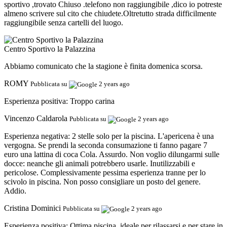
sportivo ,trovato Chiuso .telefono non raggiungibile ,dico io potreste
almeno scrivere sul cito che chiudete.Oltretutto strada difficilmente
raggiungibile senza cartelli del luogo.
Centro Sportivo la Palazzina
Abbiamo comunicato che la stagione è finita domenica scorsa.
ROMY
Pubblicata su
2 years ago
Esperienza positiva:
Troppo carina
Vincenzo Caldarola
Pubblicata su
2 years ago
Esperienza negativa:
2 stelle solo per la piscina. L'apericena è una
vergogna. Se prendi la seconda consumazione ti fanno pagare 7
euro una lattina di coca Cola. Assurdo. Non voglio dilungarmi sulle
docce: neanche gli animali potrebbero usarle. Inutilizzabili e
pericolose. Complessivamente pessima esperienza tranne per lo
scivolo in piscina. Non posso consigliare un posto del genere.
Addio.
Cristina Dominici
Pubblicata su
2 years ago
Esperienza positiva:
Ottima piscina, ideale per rilassarsi e per stare in