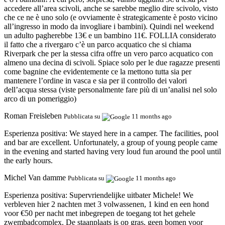
accedere all’area scivoli, anche se sarebbe meglio dire scivolo, visto
che ce ne è uno solo (e ovviamente è strategicamente è posto vicino
all’ingresso in modo da invogliare i bambini). Quindi nel weekend
un adulto pagherebbe 13€ e un bambino 11€. FOLLIA considerato
il fatto che a rivergaro c’è un parco acquatico che si chiama
Riverpark che per la stessa cifra offre un vero parco acquatico con
almeno una decina di scivoli. Spiace solo per le due ragazze presenti
come bagnine che evidentemente ce la mettono tutta sia per
mantenere l’ordine in vasca e sia per il controllo dei valori
dell’acqua stessa (viste personalmente fare più di un’analisi nel solo
arco di un pomeriggio)
Roman Freisleben
Pubblicata su
11 months ago
Esperienza positiva:
We stayed here in a camper. The facilities, pool
and bar are excellent. Unfortunately, a group of young people came
in the evening and started having very loud fun around the pool until
the early hours.
Michel Van damme
Pubblicata su
11 months ago
Esperienza positiva:
Supervriendelijke uitbater Michele! We
verbleven hier 2 nachten met 3 volwassenen, 1 kind en een hond
voor €50 per nacht met inbegrepen de toegang tot het gehele
zwembadcomplex. De staanplaats is op gras, geen bomen voor