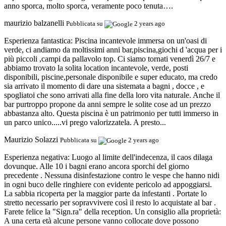
anno sporca, molto sporca, veramente poco tenuta….
maurizio balzanelli
Pubblicata su
2 years ago
Esperienza fantastica:
Piscina incantevole immersa on un'oasi di
verde, ci andiamo da moltissimi anni bar,piscina,giochi d 'acqua per i
più piccoli ,campi da pallavolo top. Ci siamo tornati venerdì 26/7 e
abbiamo trovato la solita location incantevole, verde, posti
disponibili, piscine,personale disponibile e super educato, ma credo
sia arrivato il momento di dare una sistemata a bagni , docce , e
spogliatoi che sono arrivati alla fine della loro vita naturale. Anche il
bar purtroppo propone da anni sempre le solite cose ad un prezzo
abbastanza alto. Questa piscina è un patrimonio per tutti immerso in
un parco unico.....vi prego valorizzatela. A presto...
Maurizio Solazzi
Pubblicata su
2 years ago
Esperienza negativa:
Luogo al limite dell'indecenza, il caos dilaga
dovunque. Alle 10 i bagni erano ancora sporchi del giorno
precedente . Nessuna disinfestazione contro le vespe che hanno nidi
in ogni buco delle ringhiere con evidente pericolo ad appoggiarsi.
La sabbia ricoperta per la maggior parte da infestanti . Portate lo
stretto necessario per sopravvivere così il resto lo acquistate al bar .
Farete felice la "Sign.ra" della reception. Un consiglio alla proprietà:
A una certa età alcune persone vanno collocate dove possono