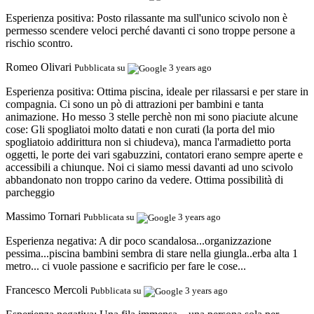
Esperienza positiva:
Posto rilassante ma sull'unico scivolo non è
permesso scendere veloci perché davanti ci sono troppe persone a
rischio scontro.
Romeo Olivari
Pubblicata su
3 years ago
Esperienza positiva:
Ottima piscina, ideale per rilassarsi e per stare in
compagnia. Ci sono un pò di attrazioni per bambini e tanta
animazione. Ho messo 3 stelle perchè non mi sono piaciute alcune
cose: Gli spogliatoi molto datati e non curati (la porta del mio
spogliatoio addirittura non si chiudeva), manca l'armadietto porta
oggetti, le porte dei vari sgabuzzini, contatori erano sempre aperte e
accessibili a chiunque. Noi ci siamo messi davanti ad uno scivolo
abbandonato non troppo carino da vedere. Ottima possibilità di
parcheggio
Massimo Tornari
Pubblicata su
3 years ago
Esperienza negativa:
A dir poco scandalosa...organizzazione
pessima...piscina bambini sembra di stare nella giungla..erba alta 1
metro... ci vuole passione e sacrificio per fare le cose...
Francesco Mercoli
Pubblicata su
3 years ago