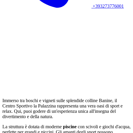
+393273776001
Immerso tra boschi e vigneti sulle splendide colline Banine, il
Centro Sportivo la Palazzina rappresenta una vera oasi di sport e
relax. Qui, puoi godere di un'esperienza unica all'insegna del
divertimento e della natura.
La struttura è dotata di moderne
piscine
con scivoli e giochi d'acqua,
perfette per grandi e piccini. Gli amanti degli sport possono