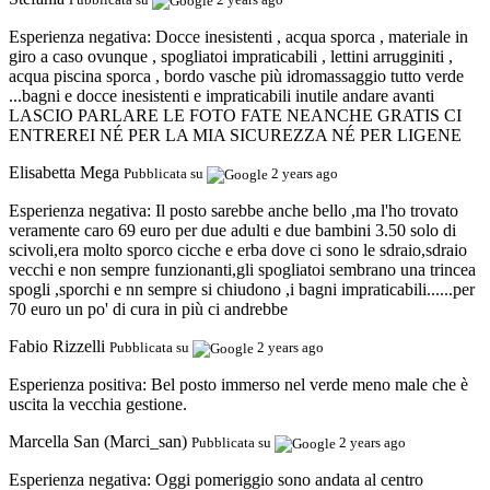
Esperienza negativa:
Docce inesistenti , acqua sporca , materiale in
giro a caso ovunque , spogliatoi impraticabili , lettini arrugginiti ,
acqua piscina sporca , bordo vasche più idromassaggio tutto verde
...bagni e docce inesistenti e impraticabili inutile andare avanti
LASCIO PARLARE LE FOTO FATE NEANCHE GRATIS CI
ENTREREI NÉ PER LA MIA SICUREZZA NÉ PER LIGENE
Elisabetta Mega
Pubblicata su
2 years ago
Esperienza negativa:
Il posto sarebbe anche bello ,ma l'ho trovato
veramente caro 69 euro per due adulti e due bambini 3.50 solo di
scivoli,era molto sporco cicche e erba dove ci sono le sdraio,sdraio
vecchi e non sempre funzionanti,gli spogliatoi sembrano una trincea
spogli ,sporchi e nn sempre si chiudono ,i bagni impraticabili......per
70 euro un po' di cura in più ci andrebbe
Fabio Rizzelli
Pubblicata su
2 years ago
Esperienza positiva:
Bel posto immerso nel verde meno male che è
uscita la vecchia gestione.
Marcella San (Marci_san)
Pubblicata su
2 years ago
Esperienza negativa:
Oggi pomeriggio sono andata al centro