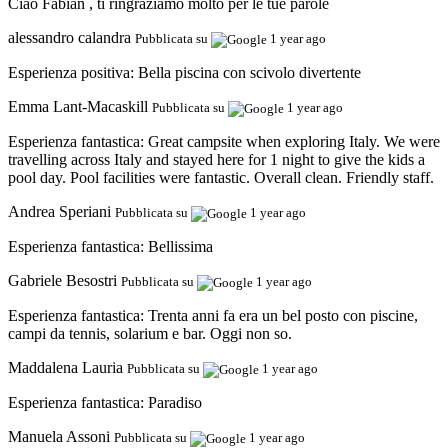
Ciao Fabian , ti ringraziamo molto per le tue parole
alessandro calandra
Pubblicata su
1 year ago
Esperienza positiva:
Bella piscina con scivolo divertente
Emma Lant-Macaskill
Pubblicata su
1 year ago
Esperienza fantastica:
Great campsite when exploring Italy. We were
travelling across Italy and stayed here for 1 night to give the kids a
pool day. Pool facilities were fantastic. Overall clean. Friendly staff.
Andrea Speriani
Pubblicata su
1 year ago
Esperienza fantastica:
Bellissima
Gabriele Besostri
Pubblicata su
1 year ago
Esperienza fantastica:
Trenta anni fa era un bel posto con piscine,
campi da tennis, solarium e bar. Oggi non so.
Maddalena Lauria
Pubblicata su
1 year ago
Esperienza fantastica:
Paradiso
Manuela Assoni
Pubblicata su
1 year ago