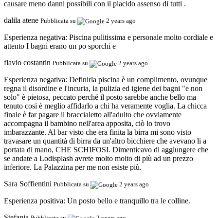
causare meno danni possibili con il placido assenso di tutti .
dalila atene
Pubblicata su
2 years ago
Esperienza negativa:
Piscina pulitissima e personale molto cordiale e
attento I bagni erano un po sporchi e
flavio costantin
Pubblicata su
2 years ago
Esperienza negativa:
Definirla piscina è un complimento, ovunque
regna il disordine e l'incuria, la pulizia ed igiene dei bagni "e non
solo" è pietosa, peccato perché il posto sarebbe anche bello ma
tenuto così è meglio affidarlo a chi ha veramente voglia. La chicca
finale è far pagare il braccialetto all'adulto che ovviamente
accompagna il bambino nell'area apposita, ciò lo trovo
imbarazzante. Al bar visto che era finita la birra mi sono visto
travasare un quantità di birra da un'altro bicchiere che avevano li a
portata di mano, CHE SCHIFOSI. Dimenticavo di aggiungere che
se andate a Lodisplash avrete molto molto di più ad un prezzo
inferiore. La Palazzina per me non esiste più.
Sara Soffientini
Pubblicata su
2 years ago
Esperienza positiva:
Un posto bello e tranquillo tra le colline.
Stefania
Pubblicata su
2 years ago