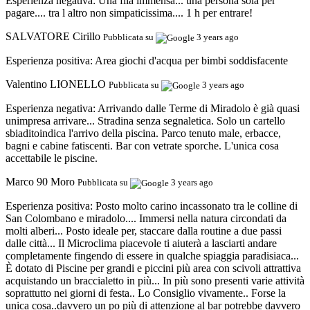
Esperienza negativa:
Una fila immensa... una persona sola per
pagare.... tra l altro non simpaticissima.... 1 h per entrare!
SALVATORE Cirillo
Pubblicata su
3 years ago
Esperienza positiva:
Area giochi d'acqua per bimbi soddisfacente
Valentino LIONELLO
Pubblicata su
3 years ago
Esperienza negativa:
Arrivando dalle Terme di Miradolo è già quasi
unimpresa arrivare... Stradina senza segnaletica. Solo un cartello
sbiaditoindica l'arrivo della piscina. Parco tenuto male, erbacce,
bagni e cabine fatiscenti. Bar con vetrate sporche. L'unica cosa
accettabile le piscine.
Marco 90 Moro
Pubblicata su
3 years ago
Esperienza positiva:
Posto molto carino incassonato tra le colline di
San Colombano e miradolo.... Immersi nella natura circondati da
molti alberi... Posto ideale per, staccare dalla routine a due passi
dalle città... Il Microclima piacevole ti aiuterà a lasciarti andare
completamente fingendo di essere in qualche spiaggia paradisiaca...
È dotato di Piscine per grandi e piccini più area con scivoli attrattiva
acquistando un braccialetto in più... In più sono presenti varie attività
soprattutto nei giorni di festa.. Lo Consiglio vivamente.. Forse la
unica cosa..davvero un po più di attenzione al bar potrebbe davvero