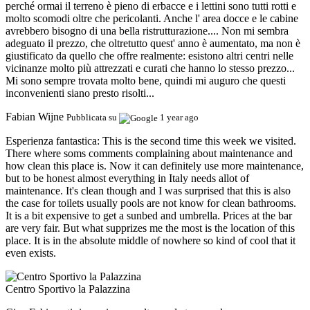
perché ormai il terreno è pieno di erbacce e i lettini sono tutti rotti e
molto scomodi oltre che pericolanti. Anche l' area docce e le cabine
avrebbero bisogno di una bella ristrutturazione.... Non mi sembra
adeguato il prezzo, che oltretutto quest' anno è aumentato, ma non è
giustificato da quello che offre realmente: esistono altri centri nelle
vicinanze molto più attrezzati e curati che hanno lo stesso prezzo...
Mi sono sempre trovata molto bene, quindi mi auguro che questi
inconvenienti siano presto risolti...
Fabian Wijne
Pubblicata su
1 year ago
Esperienza fantastica:
This is the second time this week we visited.
There where soms comments complaining about maintenance and
how clean this place is. Now it can definitely use more maintenance,
but to be honest almost everything in Italy needs allot of
maintenance. It's clean though and I was surprised that this is also
the case for toilets usually pools are not know for clean bathrooms.
It is a bit expensive to get a sunbed and umbrella. Prices at the bar
are very fair. But what supprizes me the most is the location of this
place. It is in the absolute middle of nowhere so kind of cool that it
even exists.
Centro Sportivo la Palazzina