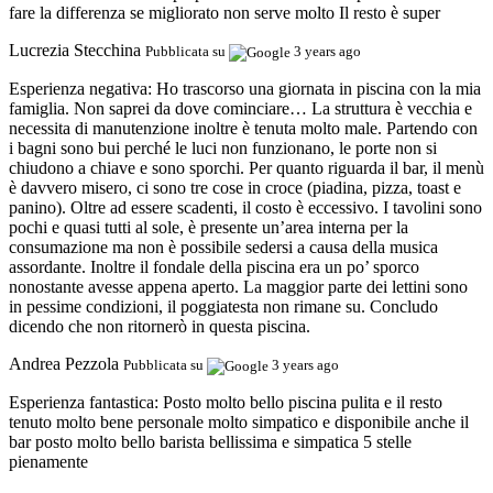
fare la differenza se migliorato non serve molto Il resto è super
Lucrezia Stecchina
Pubblicata su
3 years ago
Esperienza negativa:
Ho trascorso una giornata in piscina con la mia
famiglia. Non saprei da dove cominciare… La struttura è vecchia e
necessita di manutenzione inoltre è tenuta molto male. Partendo con
i bagni sono bui perché le luci non funzionano, le porte non si
chiudono a chiave e sono sporchi. Per quanto riguarda il bar, il menù
è davvero misero, ci sono tre cose in croce (piadina, pizza, toast e
panino). Oltre ad essere scadenti, il costo è eccessivo. I tavolini sono
pochi e quasi tutti al sole, è presente un’area interna per la
consumazione ma non è possibile sedersi a causa della musica
assordante. Inoltre il fondale della piscina era un po’ sporco
nonostante avesse appena aperto. La maggior parte dei lettini sono
in pessime condizioni, il poggiatesta non rimane su. Concludo
dicendo che non ritornerò in questa piscina.
Andrea Pezzola
Pubblicata su
3 years ago
Esperienza fantastica:
Posto molto bello piscina pulita e il resto
tenuto molto bene personale molto simpatico e disponibile anche il
bar posto molto bello barista bellissima e simpatica 5 stelle
pienamente