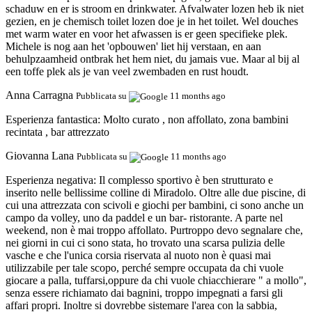
schaduw en er is stroom en drinkwater. Afvalwater lozen heb ik niet
gezien, en je chemisch toilet lozen doe je in het toilet. Wel douches
met warm water en voor het afwassen is er geen specifieke plek.
Michele is nog aan het 'opbouwen' liet hij verstaan, en aan
behulpzaamheid ontbrak het hem niet, du jamais vue. Maar al bij al
een toffe plek als je van veel zwembaden en rust houdt.
Anna Carragna
Pubblicata su
11 months ago
Esperienza fantastica:
Molto curato , non affollato, zona bambini
recintata , bar attrezzato
Giovanna Lana
Pubblicata su
11 months ago
Esperienza negativa:
Il complesso sportivo è ben strutturato e
inserito nelle bellissime colline di Miradolo. Oltre alle due piscine, di
cui una attrezzata con scivoli e giochi per bambini, ci sono anche un
campo da volley, uno da paddel e un bar- ristorante. A parte nel
weekend, non è mai troppo affollato. Purtroppo devo segnalare che,
nei giorni in cui ci sono stata, ho trovato una scarsa pulizia delle
vasche e che l'unica corsia riservata al nuoto non è quasi mai
utilizzabile per tale scopo, perché sempre occupata da chi vuole
giocare a palla, tuffarsi,oppure da chi vuole chiacchierare " a mollo",
senza essere richiamato dai bagnini, troppo impegnati a farsi gli
affari propri. Inoltre si dovrebbe sistemare l'area con la sabbia,