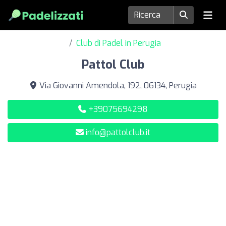
Club di Padel in Perugia
Pattol Club
Via Giovanni Amendola, 192, 06134, Perugia
+39075694298
info@pattolclub.it