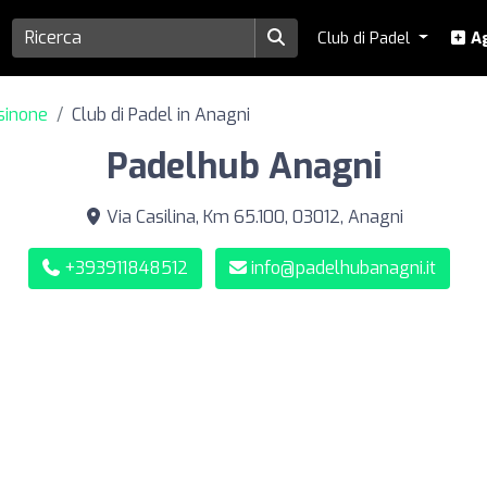
Club di Padel
Ag
osinone
Club di Padel in Anagni
Padelhub Anagni
Via Casilina, Km 65.100, 03012, Anagni
+393911848512
info@padelhubanagni.it