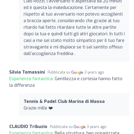
Ciao Rozzi, l’avversario ti aspettava da 20 minuti
ed è questa la maleducazione. Certamente per
rispetto al tuo avversario non potevo accoglienti
a braccia aperte, considerando che grazie al tuo
ritardo hai fatto ritardare tutte le altre partite
dopo la tua e quindi tutti gli altri giocatori. In tutti i
casi a me sei stato molto simpatico per il tuo fare
stravagante e mi dispiace se ti sei sentito offeso
dall’accoglienza freddina .
Silvia Tomassini
Pubblicata su
3 years ago
Esperienza fantastica:
Gentilezza e cortesia hanno fatto
la differenza
Tennis & Padel Club Marina di Massa
Grazie mille ❤️
CLAUDIO Tribuzio
Pubblicata su
3 years ago
Esperienza fantastica:
Bella struttura, ben organizzata