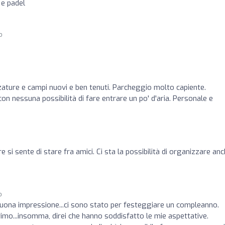
 e padel
o
zature e campi nuovi e ben tenuti. Parcheggio molto capiente.
con nessuna possibilità di fare entrare un po' d'aria. Personale e
si sente di stare fra amici. Ci sta la possibilità di organizzare an
o
uona impressione...ci sono stato per festeggiare un compleanno.
 primo...insomma, direi che hanno soddisfatto le mie aspettative.