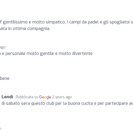
ff gentilissimo e molto simpatico. I campi da padel e gli spogliatoi
nata in ottima compagnia.
 ago
 e personale molto gentile e molto divertente
 bene
 Landi
Pubblicata su
2 years ago
di sabato sera questo club per la buona cucita e per partecipare a
o