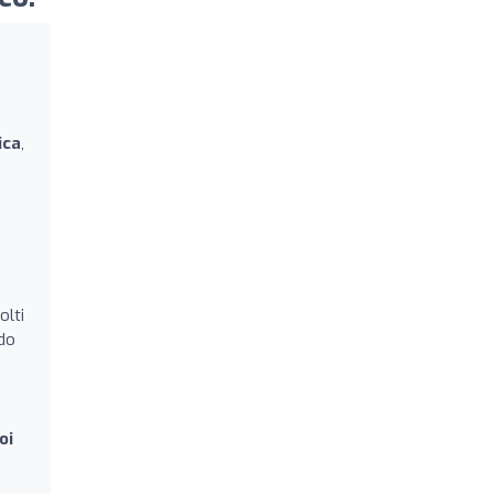
ica
,
olti
ndo
oi