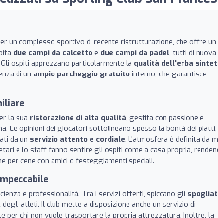
i
er un complesso sportivo di recente ristrutturazione, che offre un
pita
due campi da calcetto
e
due campi da padel
, tutti di nuova
 Gli ospiti apprezzano particolarmente la
qualità dell'erba sintet
enza di un
ampio parcheggio gratuito
interno, che garantisce
iliare
per la sua
ristorazione di alta qualità
, gestita con passione e
a. Le opinioni dei giocatori sottolineano spesso la bontà dei piatti,
nati da un
servizio attento e cordiale
. L'atmosfera è definita da m
ietari e lo staff fanno sentire gli ospiti come a casa propria, rende
che per cene con amici o festeggiamenti speciali.
impeccabile
cienza e professionalità. Tra i servizi offerti, spiccano gli
spogliat
 degli atleti. Il club mette a disposizione anche un servizio di
ile per chi non vuole trasportare la propria attrezzatura. Inoltre, la