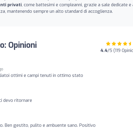
nti privati
, come battesimi e compleanni, grazie a sale dedicate e 
nza, mantenendo sempre un alto standard di accoglienza.
o: Opinioni
4.4
/5 (119 Opini
go
iatoi ottimi e campi tenuti in ottimo stato
i devo ritornare
vo. Ben gestito, pulito e ambuente sano. Positivo