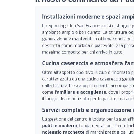
Installazioni moderne e spazi amp
Lo Sporting Club San Francesco si distingue p
ambiente ampio e ben curato. La struttura os
generazione e mantenuti in ottime condizioni.
descritta come morbida e piacevole, e la pres
massima comodità per chi arriva in auto.
Cucina casereccia e atmosfera fam
Oltre all'aspetto sportivo, il club è rinomato 
caratterizzata da una cucina casereccia genuin
dalla frittura fresca ai primi piatti, accompag
come
familiare e accogliente
, dove i propr
il luogo ideale non solo per le partite, ma an
Servizi completi e organizzazione 
La gestione del centro è lodata per la sua effi
puliti e moderni
, fondamentali per il comfort
noleggio racchette
di marchi prestigiosi, ut