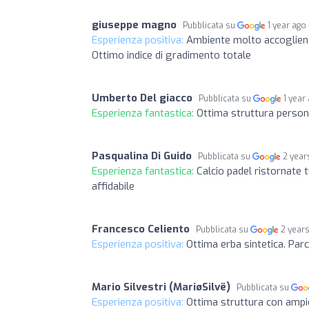
giuseppe magno
Pubblicata su
1 year ago
Esperienza positiva:
Ambiente molto accogliente,
Ottimo indice di gradimento totale
Umberto Del giacco
Pubblicata su
1 year
Esperienza fantastica:
Ottima struttura personal
Pasqualina Di Guido
Pubblicata su
2 year
Esperienza fantastica:
Calcio padel ristornate 
affidabile
Francesco Celiento
Pubblicata su
2 year
Esperienza positiva:
Ottima erba sintetica. Pa
Mario Silvestri (MariøSilvë)
Pubblicata su
Esperienza positiva:
Ottima struttura con amp