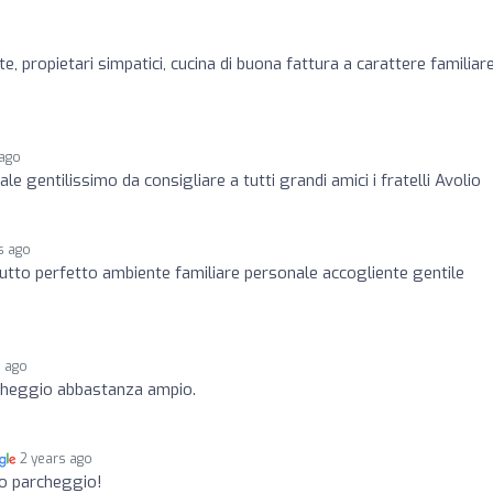
 propietari simpatici, cucina di buona fattura a carattere familiare
 ago
e gentilissimo da consigliare a tutti grandi amici i fratelli Avolio
s ago
tutto perfetto ambiente familiare personale accogliente gentile
s ago
rcheggio abbastanza ampio.
2 years ago
io parcheggio!